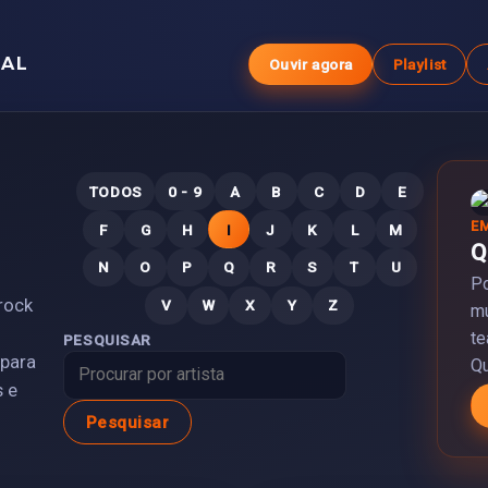
GAL
Ouvir agora
Playlist
TODOS
0 - 9
A
B
C
D
E
E
F
G
H
I
J
K
L
M
Q
N
O
P
Q
R
S
T
U
Po
rock
V
W
X
Y
Z
mú
te
PESQUISAR
 para
Q
s e
Pesquisar