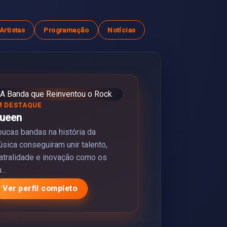
Artistas
Programação
Notícias
M DESTAQUE
ueen
ucas bandas na história da
sica conseguiram unir talento,
atralidade e inovação como os
u…
Ver perfil completo