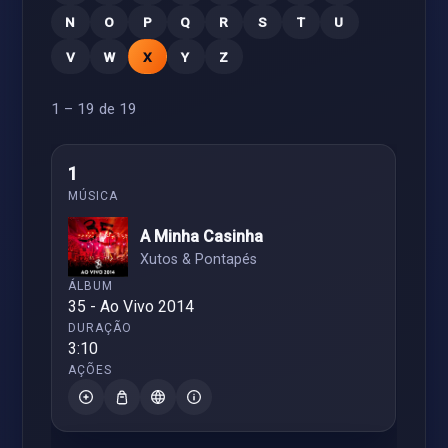
N
O
P
Q
R
S
T
U
V
W
X
Y
Z
1 – 19 de 19
1
A Minha Casinha
Xutos & Pontapés
35 - Ao Vivo 2014
3:10