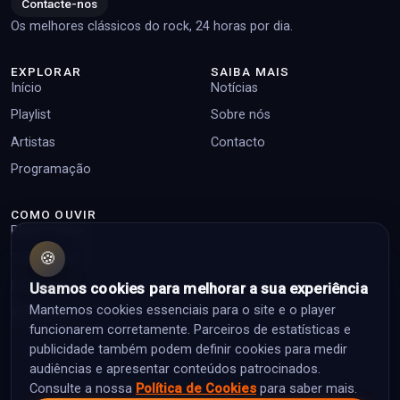
Contacte-nos
Os melhores clássicos do rock, 24 horas por dia.
EXPLORAR
SAIBA MAIS
Início
Notícias
Playlist
Sobre nós
Artistas
Contacto
Programação
COMO OUVIR
Player online
🍪
Top pedidos
Facebook
Usamos cookies para melhorar a sua experiência
Mantemos cookies essenciais para o site e o player
Instagram
funcionarem corretamente. Parceiros de estatísticas e
publicidade também podem definir cookies para medir
audiências e apresentar conteúdos patrocinados.
Consulte a nossa
Política de Cookies
para saber mais.
© 2026 Classic Rock Portugal. Todos os direitos reservados.