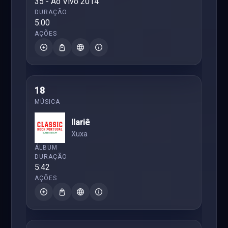
35 - Ao Vivo 2014
5:00
18
Ilariê
Xuxa
5:42