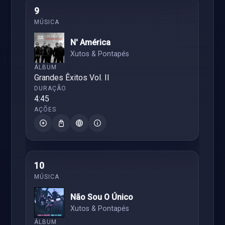
9
N' América
Xutos & Pontapés
Grandes Êxitos Vol. II
4:45
10
Não Sou O Único
Xutos & Pontapés