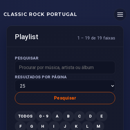
CLASSIC ROCK PORTUGAL
Playlist
1 – 19 de 19 faixas
PESQUISAR
RESULTADOS POR PÁGINA
Pesquisar
TODOS
0 - 9
A
B
C
D
E
F
G
H
I
J
K
L
M