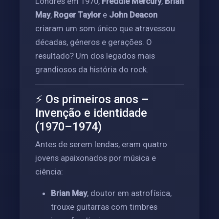
Londres em 1970,
Freddie Mercury
,
Brian
May
,
Roger Taylor
e
John Deacon
criaram um som único que atravessou
décadas, géneros e gerações. O
resultado? Um dos legados mais
grandiosos da história do rock.
⚡ Os primeiros anos –
Invenção e identidade
(1970–1974)
Antes de serem lendas, eram quatro
jovens apaixonados por música e
ciência:
Brian May
, doutor em astrofísica,
trouxe guitarras com timbres