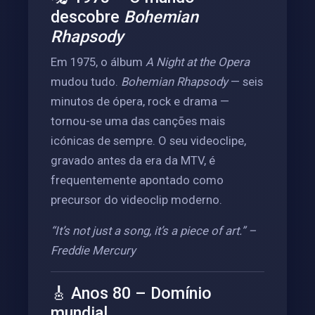
descobre
Bohemian
Rhapsody
Em 1975, o álbum
A Night at the Opera
mudou tudo.
Bohemian Rhapsody
— seis
minutos de ópera, rock e drama —
tornou-se uma das canções mais
icónicas de sempre. O seu videoclipe,
gravado antes da era da MTV, é
frequentemente apontado como
precursor do videoclip moderno.
“It’s not just a song, it’s a piece of art.” –
Freddie Mercury
🎸 Anos 80 – Domínio
mundial