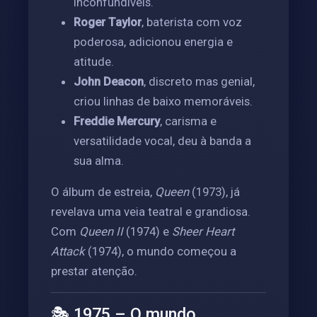
inconfundíveis.
Roger Taylor
, baterista com voz
poderosa, adicionou energia e
atitude.
John Deacon
, discreto mas genial,
criou linhas de baixo memoráveis.
Freddie Mercury
, carisma e
versatilidade vocal, deu à banda a
sua alma.
O álbum de estreia,
Queen
(1973), já
revelava uma veia teatral e grandiosa.
Com
Queen II
(1974) e
Sheer Heart
Attack
(1974), o mundo começou a
prestar atenção.
🎭 1975 – O mundo